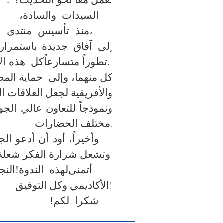
السيدات
والسادة،
منذ تأسيس منتدى التعاون الصيني الأفريقي،
إلى
آفاق
جديدة باستمرار.
تطوراً متسارعاً.
كل
هذه ال
كل منهما، و
إلى
حماية المص
والأفريقية لجعل العلاقات ال
ونموذجاً للتعاون عالي الج
مختلف الحضارات.
وأخيراً، أود أن أدعو ال
وتشعل شرارة الفكر شعلة الصداقة، ويشكل حوار الحضارات فصلاً من
أتمنى
لهذه
الندوة
النجاح الكامل!
الأكاديمي وكل التوفيق!
شكرا
لكم!