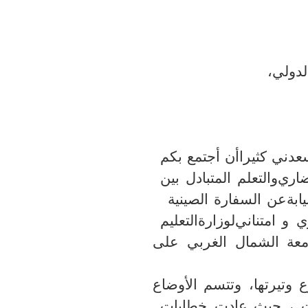
لدولي
،
دني كثيرا
أن أجتمع بكم
ار
ي
والتعلم المتبادل بين
يا
بة
عن السفارة الصينية
ي
و
امتناني
لوزارة
التعليم
معة
الشمال الغربي
على
وتيرتها
،
و
تتسم الأوضاع
،
حيث
عادت
خطابات