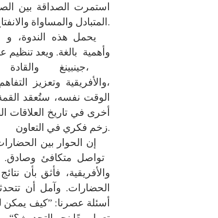
استمرت الصداقة بين الصين
المتبادل والمساواة والانفتاح والشمول.
يحمل
هذه الندوة، و
الذي يُعقد بمناسبة
و
أهمية
بالغة
. ويعد
جينبينغ والقادة الأفارقة،
والأفريقية،
و
تعزيز
التفاهم
الوقت نفسه، ستُعقد القمة ا
أخرى في تاريخ العلاقات الص
زخم فكري في التعاون.
إن الحوار بين الحضارات 
تواصل متكافئ وصادق. جميعكم الحاضرون هنا علماء مرموقون في
و
الأفريقية
،
فأثق بأن
نتائج
الحضارات
. و
آمل أن تتحدث
أسئلة عصرنا
: ”
كيف يمكن لل
تعمل معًا نحو التحديث؟
“.