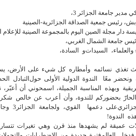
 مدير جامعة الجزائر 3
،
، رئيس جمعية الصداقة الجزائرية-الصينية
ة دار مجلة الصين اليوم بالمجموعة الصينية للإعلام ا
س جامعة الشمال الغربي
،
والعلماء
،
السيدات
و
السادة
،
يث
تغذي
نسا
ئمه
و
أ
مطار
ه
كل شيء على الأرض، يسع
ونحضر معًا
الندوة الدولية الأولى حول
التبادل
الحض
و
بهذه
المناسبة الجميلة، اسمحوني أن أعبّر،
ن
الحارّ بحضوركم للندوة، وأن
أعرب عن خالص
شكر
جزائر
ي
على دعمها
القوي،
ولجامعة الجزائر
3
وجا
ذ
ه
الندوة
!
ولات عميقة لم يشهدها منذ قرن
وهي تغيرات تتسارع 
فدخل
العالم
فترة جديدة من الاضطرابات والتحولات