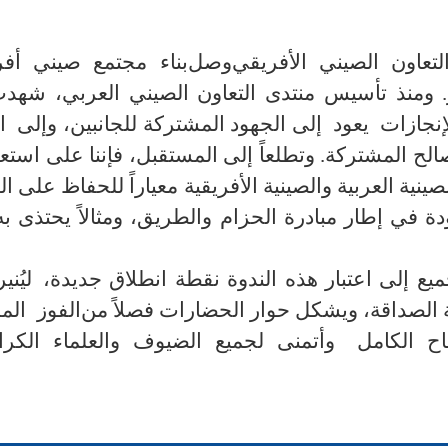
وصل
بناء مجتمع صيني أ
 ومنذ تأسيس منتدى التعاون الصيني العربي، شهدت ا
إنجازات
يعود
إلى الجهود المشتركة للجانبين، و
إلى
ا
الح المشتركة. وتطلعاً إلى المستقبل، فإننا على استعد
صينية العربية والصينية الأفريقية معياراً للحفاظ على ال
ودة في إطار مبادرة الحزام والطريق، ومثالاً يحتذى 
جميع إلى اعتبار هذه الندوة نقطة انطلاق جديدة
،
ليُنير
الفوز
الم
و
أتمنى لجميع الضيوف والعلماء الكرا