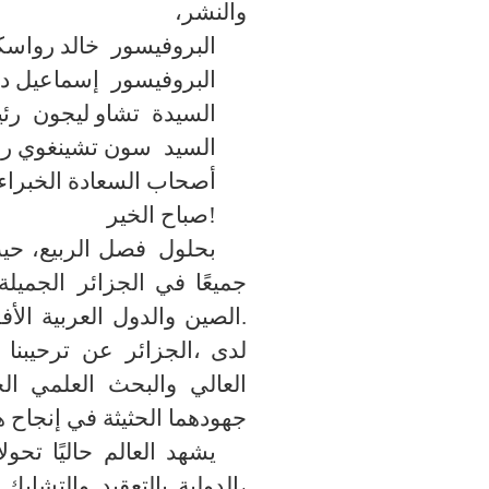
والنشر،
البروفيسور
خالد رواسكي
البروفيسور
إسماعيل دبش
السيدة
تشاو ليجون
رئيس
السيد
سون تشينغوي رئي
أصحاب السعادة الخبراء 
صباح الخير!
بحلول
فصل الربيع، ح
جميعًا في الجزائر
الجميلة
الصين والدول العربية الأفريقية.
لدى
الجزائر،
عن
ترحيبنا 
العالي والبحث العلمي
ال
جهودهما الحثيثة في إنجاح ه
يشهد العالم حاليًا تح
الدولية بالتعقيد والتشابك،