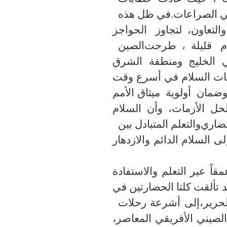
في الصراعات
.
في ظل هذه
لتعاون
،
لتجاوز
الحواجز
م قليلة
،
طرحت
الصين
ي الخليج ومنطقة الشرق
ات السلام في أسرع وقت
ضمان أولوية ميثاق الأمم
لحل الأزمات، وأن السلام
ضاري
والتعلم المتبادل بين
ى السلام الدائم والازدهار
مقاً عبر التعلم والاستفادة
قد تألقت كلتا الحضارتين في
حرير
،
إلى أشرعة رحلات
 الصيني الأفريقي المعاصر،