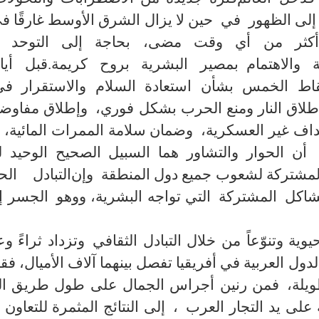
في
حين
لا يزال الشرق الأوسط غارقًا 
أكثر من أي وقت مضى، بحاجة إلى التوحد وا
ة و
الاهتمام
بمصير البشرية بروح كريمة
.
قبل أيا
قاط الخمس بشأن استعادة السلام والاستقرار ف
لاق النار ومنع الحرب بشكل فوري
،
وإطلاق مفاوض
داف غير العسكرية
،
وضمان سلامة الممرات المائية، و
أن الحوار والتشاور هما السبيل الصحيح الوحيد 
وإن
التبادل
الح
شاكل
المشتر
كة
التي تواجه البشرية،
و
وهو
الجسر إل
وتزداد ثراءً وع
لدول العربية في أفريقيا تفصل بينهما آلاف الأميال، ف
ويلة
،
فمن رنين أجراس الجمال على طول طريق ال
على يد التجار العرب
،
إلى النتائج المثمرة للتعاون