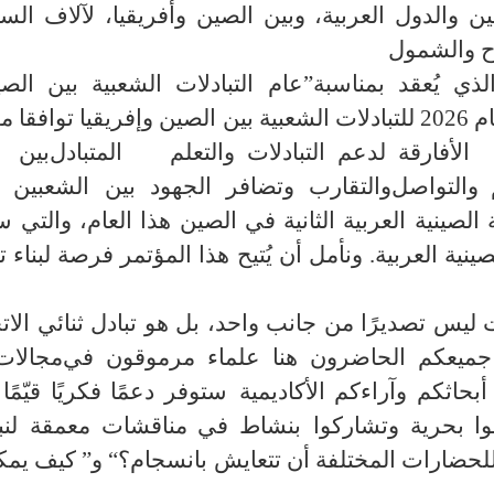
 والدول العربية، وبين الصين وأفريقيا، لآلاف السن
”
عام التبادلات الشعبية بين الصي
تنظيم عام 2026 للتبادلات الشعبية بين الصين وإفريقيا ت
لدعم
التبادلات
والتعلم المتبادل
والتواصل
لصينية العربية الثانية في الصين هذا العام، والتي 
ينية العربية. ونأمل أن يُتيح هذا المؤتمر فرصة لبناء
ليس تصديرًا من جانب واحد، بل هو تبادل ثنائي الاتجا
مجالات
 أبحاثكم و
آراء
كم الأكاديمية
ستوفر دعمًا فكريًا قيّمًا
وا بحرية وتشاركوا
بنشاط
في مناقشات معمقة
لن
حضارات المختلفة أن تتعايش بانسجام؟
“
و
”
كيف يمكن