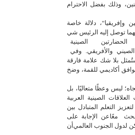
ين
،
وذلك
بفضل الاحترام
ن وإفريقيا
“
،
دلالة
خاصة
وافقا مهما توصل إليه الرئيس شي
بين الحضارتين الصينية
والتقارب وتضافر الجهود بين الشعبين الصيني والأفريقي. وفي
ستُمثل بلا شك علامة فارقة
 توافق أكاديمي للقمة، وضخ
ه؛ ليس وعظًا متعاليًا، بل
العلاقات الصينية العربية
 لتعزيز التعلم المتبادل بين
بحث
معًا
عن
الإجابة
على
لدول الجنوب العالمي
أن