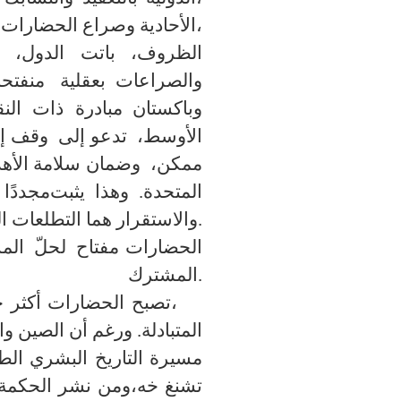
الأحادية وصراع الحضارات إلى الظهور،
الظروف، باتت الدول، 
والصراعات
بعقلية منفتح
وباكستان
مبادرة ذات الن
الأوسط
،
تدعو إلى
وقف إط
ممكن
،
وضمان سلامة الأه
المتحدة
.
و
هذا يثبت
مجددًا
والاستقرار هما التطلعات المشتركة لشعوب جميع دول المنطقة.
الحضارات مفتاح
لحلّ
الم
المشترك.
تصبح الحضارات أكثر حيوية وتنوّعاً من خلال التبادل الثقافي،
المتبادلة. ورغم أن الصين وا
مسيرة التاريخ البشري الط
تشنغ خه
،
ومن نشر الحكمة 