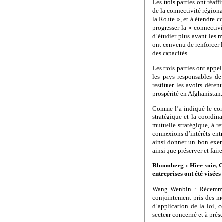
Les trois parties ont réaf
de la connectivité régional
la Route », et à étendre 
progresser la « connectiv
d’étudier plus avant les m
ont convenu de renforcer l
des capacités.
Les trois parties ont appe
les pays responsables de 
restituer les avoirs déte
prospérité en Afghanistan.
Comme l’a indiqué le cons
stratégique et la coordina
mutuelle stratégique, à re
connexions d’intérêts ent
ainsi donner un bon exemp
ainsi que préserver et faire
Bloomberg : Hier soir, C
entreprises ont été visées
Wang Wenbin : Récemment
conjointement pris des me
d’application de la loi,
secteur concerné et à prés