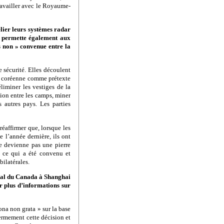
travailler avec le Royaume-
lier leurs systèmes radar
e permette également aux
is non » convenue entre la
 sécurité. Elles découlent
le coréenne comme prétexte
liminer les vestiges de la
ion entre les camps, miner
s autres pays. Les parties
éaffirmer que, lorsque les
 l’année dernière, ils ont
e devienne pas une pierre
 ce qui a été convenu et
bilatérales.
éral du Canada à Shanghai
r plus d’informations sur
na non grata » sur la base
ermement cette décision et