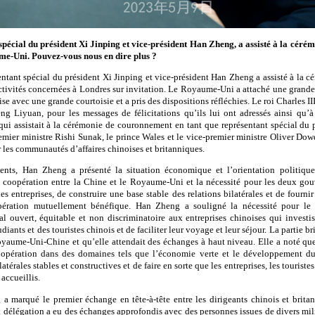
pécial du président Xi Jinping et vice-président Han Zheng, a assisté à la cér
me-Uni. Pouvez-vous nous en dire plus ?
tant spécial du président Xi Jinping et vice-président Han Zheng a assisté à la
 activités concernées à Londres sur invitation. Le Royaume-Uni a attaché une grande
se avec une grande courtoisie et a pris des dispositions réfléchies. Le roi Charles II
g Liyuan, pour les messages de félicitations qu’ils lui ont adressés ainsi qu’à 
ui assistait à la cérémonie de couronnement en tant que représentant spécial du 
mier ministre Rishi Sunak, le prince Wales et le vice-premier ministre Oliver Dowd
 les communautés d’affaires chinoises et britanniques.
nts, Han Zheng a présenté la situation économique et l’orientation politique
a coopération entre la Chine et le Royaume-Uni et la nécessité pour les deux go
es entreprises, de construire une base stable des relations bilatérales et de fourni
ération mutuellement bénéfique. Han Zheng a souligné la nécessité pour le
 ouvert, équitable et non discriminatoire aux entreprises chinoises qui invest
udiants et des touristes chinois et de faciliter leur voyage et leur séjour. La partie b
Royaume-Uni-Chine et qu’elle attendait des échanges à haut niveau. Elle a noté qu
oopération dans des domaines tels que l’économie verte et le développement dur
atérales stables et constructives et de faire en sorte que les entreprises, les touriste
 accueillis.
 marqué le premier échange en tête-à-tête entre les dirigeants chinois et brita
a délégation a eu des échanges approfondis avec des personnes issues de divers m