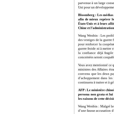
parvenue à un large consen
Uni pour un développement 
Bloomberg : Les médias j
afin de mieux repérer l
États-Unis et à leurs all
Chine et l’administratio
Wang Wenbin : Les problèm
des vestiges de la guerre
pour renforcer la coopéra
guerre froide ni à mettre
la confiance déjà fragile
concernées seront coupabl
Vous avez mentionné ce qu
ministres des Affaires ét
convenu que les deux pay
d’achoppement dans les 
continuera à traiter et à g
AFP : Le ministère chino
persona non grata et lui
les raisons de cette décis
Wang Wenbin : Malgré les 
d’une fausse accusation d