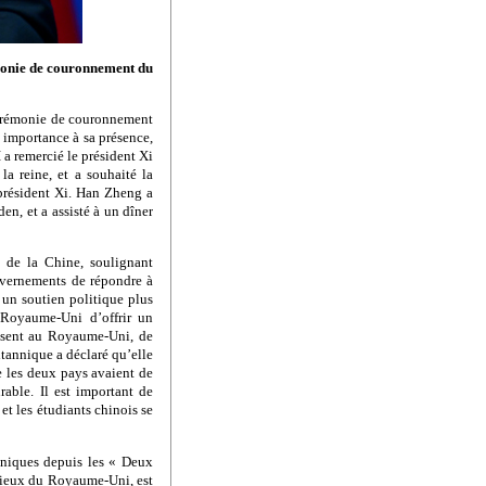
émonie de couronnement du
 cérémonie de couronnement
 importance à sa présence,
I a remercié le président Xi
la reine, et a souhaité la
président Xi. Han Zheng a
en, et a assisté à un dîner
 de la Chine, soulignant
uvernements de répondre à
r un soutien politique plus
 Royaume-Uni d’offrir un
issent au Royaume-Uni, de
ritannique a déclaré qu’elle
e les deux pays avaient de
able. Il est important de
s et les étudiants chinois se
nniques depuis les « Deux
ilieux du Royaume-Uni, est