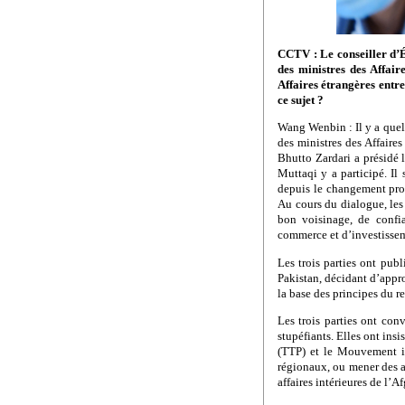
CCTV : Le conseiller d’É
des ministres des Affair
Affaires étrangères entr
ce sujet ?
Wang Wenbin : Il y a quelq
des ministres des Affaire
Bhutto Zardari a présidé 
Muttaqi y a participé. Il 
depuis le changement prof
Au cours du dialogue, les 
bon voisinage, de confia
commerce et d’investissem
Les trois parties ont pub
Pakistan, décidant d’appro
la base des principes du r
Les trois parties ont con
stupéfiants. Elles ont ins
(TTP) et le Mouvement isl
régionaux, ou mener des act
affaires intérieures de l’A