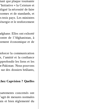
n tant que plaque tournante
’Initiative « la Ceinture et
igné la nécessité de faire
normes et de standards, et
s trois pays. Les ministres
’énergie et le renforcement
 afghane. Elles ont exhorté
contre de l’Afghanistan, à
loppement économique et de
renforcer la communication
e, l’amitié et la confiance
pprofondir les liens et les
tan-Pakistan. Nous pouvons
sur des dossiers brûlants,
 chez Capvision ? Quelles
partements concernés ont
s’agit de mesures normales
ain et bien réglementé du