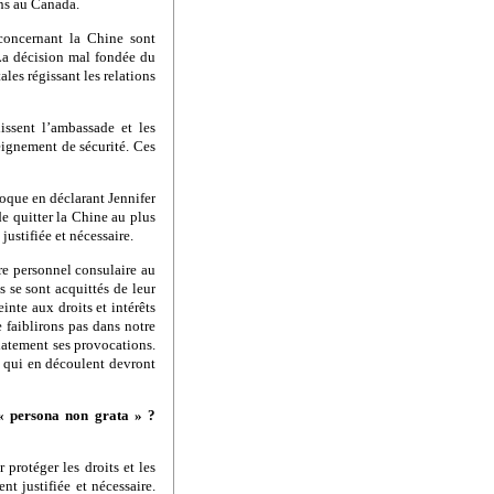
ons au Canada.
 concernant la Chine sont
 La décision mal fondée du
les régissant les relations
issent l’ambassade et les
eignement de sécurité. Ces
oque en déclarant Jennifer
e quitter la Chine au plus
justifiée et nécessaire.
re personnel consulaire au
 se sont acquittés de leur
nte aux droits et intérêts
 faiblirons pas dans notre
atement ses provocations.
s qui en découlent devront
« persona non grata » ?
protéger les droits et les
nt justifiée et nécessaire.