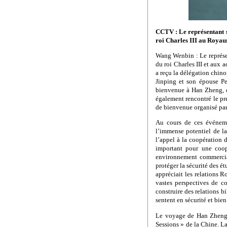
CCTV : Le représentant s
roi Charles III au Royau
Wang Wenbin : Le représen
du roi Charles III et aux
a reçu la délégation chinoi
Jinping et son épouse Pen
bienvenue à Han Zheng, q
également rencontré le pre
de bienvenue organisé par
Au cours de ces événeme
l’immense potentiel de l
l’appel à la coopération d
important pour une coop
environnement commercial
protéger la sécurité des ét
appréciait les relations 
vastes perspectives de c
construire des relations bil
sentent en sécurité et bien
Le voyage de Han Zheng a
Sessions » de la Chine. L