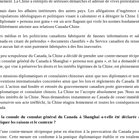
ement. La Chine a entrepris de sérieuses démarches et adressé de vives protestati
ais dans les affaires intérieures des autres pays. Les allégations d’ingérence
anipulations idéologiques et politiques visant à calomnier et à dénigrer la Chine.
iplomate « persona non grata » est un acte flagrant qui viole les normes fondamenta
élibérément atteinte aux relations Canada-Chine.
s médias et les politiciens canadiens fabriquent de fausses informations et sal
ada en citant de prétendus « documents classifiés » du Service canadien du rens
r aucun fait et sont purement fabriquées à des fins inavouées.
 peu scrupuleuse du Canada, la Chine a décidé de prendre une contre-mesure récipr
consulat général du Canada à Shanghai « persona non grata », et lui a demandé d
e, qui vise à préserver les droits et les intérêts légitimes de la Chine, est pleinement 
les missions diplomatiques et consulaires chinoises ainsi que nos diplomates et not
ventions internationales concernées ainsi que les lois et règlements du Canada. Ils
oi. L’action mal fondée et erronée du gouvernement canadien porte gravement attei
plomatique et consulaire chinois. La Chine ne l’accepte absolument pas. Nous ne
r les intérêts de la Chine. Nous demandons instamment au Canada de cesser immédi
ursuivre son acte irréfléchi, la Chine réagira fermement et toutes les conséquence
ada.
la consule du consulat général du Canada à Shanghai a-t-elle été déclarée 
quer les raisons et le contexte ?
’une contre-mesure réciproque prise en réaction à la provocation du Canada pour 
hine. Cette mesure est conforme à la pratique diplomatique établie et est totaleme