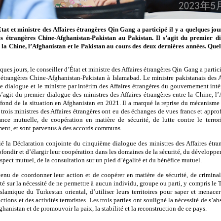
tat et ministre des Affaires étrangères Qin Gang a participé il y a quelques jo
es étrangères Chine-Afghanistan-Pakistan au Pakistan. Il s’agit du premier d
e la Chine, l’Afghanistan et le Pakistan au cours des deux dernières années. Que
ues jours, le conseiller d’État et ministre des Affaires étrangères Qin Gang a part
s étrangères Chine-Afghanistan-Pakistan à Islamabad. Le ministre pakistanais des A
le dialogue et le ministre par intérim des Affaires étrangères du gouvernement in
s’agit du premier dialogue des ministres des Affaires étrangères entre la Chine, l
ond de la situation en Afghanistan en 2021. Il a marqué la reprise du mécanisme d
trois ministres des Affaires étrangères ont eu des échanges de vues francs et appro
nce mutuelle, de coopération en matière de sécurité, de lutte contre le terror
ent, et sont parvenus à des accords communs.
lié la Déclaration conjointe du cinquième dialogue des ministres des Affaires étr
fondir et d’élargir leur coopération dans les domaines de la sécurité, du développem
espect mutuel, de la consultation sur un pied d’égalité et du bénéfice mutuel.
venu de coordonner leur action et de coopérer en matière de sécurité, de criminali
isté sur la nécessité de ne permettre à aucun individu, groupe ou parti, y compris le
amique du Turkestan oriental, d’utiliser leurs territoires pour saper et menacer l
ions et des activités terroristes. Les trois parties ont souligné la nécessité de s’ab
fghanistan et de promouvoir la paix, la stabilité et la reconstruction de ce pays.