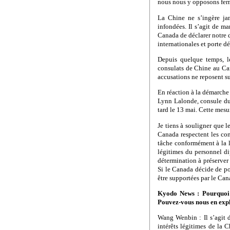
nous nous y opposons ferm
La Chine ne s’ingère jam
infondées. Il s’agit de m
Canada de déclarer notre d
internationales et porte d
Depuis quelque temps, le
consulats de Chine au Can
accusations ne reposent su
En réaction à la démarche
Lynn Lalonde, consule du 
tard le 13 mai. Cette mesur
Je tiens à souligner que 
Canada respectent les con
tâche conformément à la l
légitimes du personnel di
détermination à préserve
Si le Canada décide de po
être supportées par le Can
Kyodo News : Pourquoi 
Pouvez-vous nous en expli
Wang Wenbin : Il s’agit d
intérêts légitimes de la C