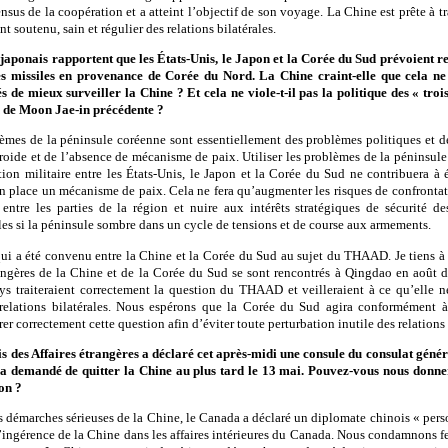
sus de la coopération et a atteint l’objectif de son voyage. La Chine est prête à 
soutenu, sain et régulier des relations bilatérales.
aponais rapportent que les États-Unis, le Japon et la Corée du Sud prévoient re
es missiles en provenance de Corée du Nord. La Chine craint-elle que cela n
iés de mieux surveiller la Chine ? Et cela ne viole-t-il pas la politique des « tro
n de Moon Jae-in précédente ?
es de la péninsule coréenne sont essentiellement des problèmes politiques et de
 froide et de l’absence de mécanisme de paix. Utiliser les problèmes de la péninsu
tion militaire entre les États-Unis, le Japon et la Corée du Sud ne contribuera à é
 en place un mécanisme de paix. Cela ne fera qu’augmenter les risques de confrontat
 entre les parties de la région et nuire aux intérêts stratégiques de sécurité de
es si la péninsule sombre dans un cycle de tensions et de course aux armements.
i a été convenu entre la Chine et la Corée du Sud au sujet du THAAD. Je tiens à r
rangères de la Chine et de la Corée du Sud se sont rencontrés à Qingdao en août de
s traiteraient correctement la question du THAAD et veilleraient à ce qu’elle n
relations bilatérales. Nous espérons que la Corée du Sud agira conformément à
érer correctement cette question afin d’éviter toute perturbation inutile des relations 
is des Affaires étrangères a déclaré cet après-midi une consule du consulat gén
 a demandé de quitter la Chine au plus tard le 13 mai. Pouvez-vous nous donne
ion ?
démarches sérieuses de la Chine, le Canada a déclaré un diplomate chinois « perso
’ingérence de la Chine dans les affaires intérieures du Canada. Nous condamnons f