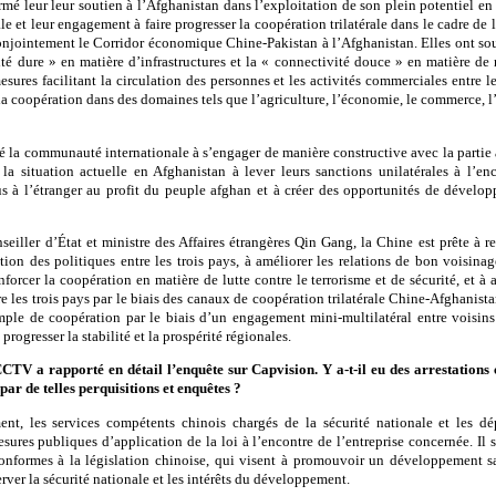
firmé leur leur soutien à l’Afghanistan dans l’exploitation de son plein potentiel e
e et leur engagement à faire progresser la coopération trilatérale dans le cadre de l
conjointement le Corridor économique Chine-Pakistan à l’Afghanistan. Elles ont soul
ité dure » en matière d’infrastructures et la « connectivité douce » en matière de 
esures facilitant la circulation des personnes et les activités commerciales entre le
a coopération dans des domaines tels que l’agriculture, l’économie, le commerce, l
lé la communauté internationale à s’engager de manière constructive avec la partie
la situation actuelle en Afghanistan à lever leurs sanctions unilatérales à l’en
nus à l’étranger au profit du peuple afghan et à créer des opportunités de déve
eiller d’État et ministre des Affaires étrangères Qin Gang, la Chine est prête à 
tion des politiques entre les trois pays, à améliorer les relations de bon voisinag
nforcer la coopération en matière de lutte contre le terrorisme et de sécurité, et à a
re les trois pays par le biais des canaux de coopération trilatérale Chine-Afghanis
le de coopération par le biais d’un engagement mini-multilatéral entre voisins 
 progresser la stabilité et la prospérité régionales.
CTV a rapporté en détail l’enquête sur Capvision. Y a-t-il eu des arrestations
 par de telles perquisitions et enquêtes ?
, les services compétents chinois chargés de la sécurité nationale et les dé
sures publiques d’application de la loi à l’encontre de l’entreprise concernée. Il 
 conformes à la législation chinoise, qui visent à promouvoir un développement s
erver la sécurité nationale et les intérêts du développement.