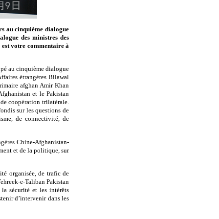
urs au cinquième dialogue
ialogue des ministres des
l est votre commentaire à
icipé au cinquième dialogue
ffaires étrangères Bilawal
térimaire afghan Amir Khan
’Afghanistan et le Pakistan
e coopération trilatérale.
fondis sur les questions de
isme, de connectivité, de
angères Chine-Afghanistan-
ent et de la politique, sur
té organisée, de trafic de
 Tehreek-e-Taliban Pakistan
a sécurité et les intérêts
stenir d’intervenir dans les