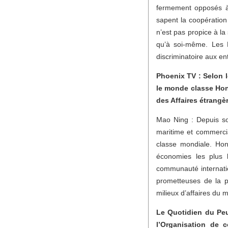
fermement opposés à 
sapent la coopération
n’est pas propice à la
qu’à soi-même. Les Ét
discriminatoire aux en
Phoenix TV : Selon l
le monde classe Hon
des Affaires étrangèr
Mao Ning : Depuis so
maritime et commercia
classe mondiale. Hon
économies les plus 
communauté internatio
prometteuses de la p
milieux d’affaires du 
Le Quotidien du Pe
l’Organisation de 