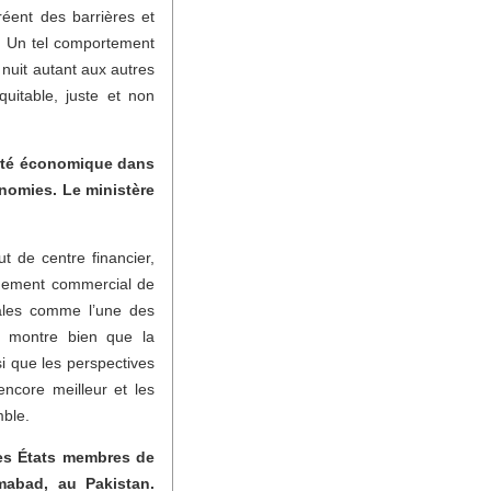
éent des barrières et
s. Un tel comportement
 nuit autant aux autres
quitable, juste et non
berté économique dans
nomies. Le ministère
 de centre financier,
onnement commercial de
nales comme l’une des
a montre bien que la
i que les perspectives
ncore meilleur et les
mble.
es États membres de
mabad, au Pakistan.