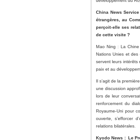
développement du Royau
China News Service 
étrangères, au Co
perçoit-elle ses rel
de cette visite ?
Mao Ning : La Chine
Nations Unies et des
servent leurs intérêts
paix et au développe
Il s’agit de la premiè
une discussion approf
lors de leur conversa
renforcement du dial
Royaume-Uni pour con
ouverte, s’efforcer 
relations bilatérales.
Kyodo News : Le Pre