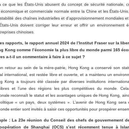
ce que les États-Unis abusent du concept de sécurité nationale, cr
 économique et commerciale normale entre la Chine et les États-Uni
 stabilité des chaînes industrielles et d’approvisionnement mondiales et
ats-Unis doivent corriger leur erreur et offrir un environnement é
treprises chinoises.
es rapports, le rapport annuel 2024 de l’Institut Fraser sur la li
g Kong comme l’économie la plus libre du monde parmi 165 éco
es a-t-il un commentaire à faire à ce sujet ?
n retour au sein de la mère-patrie, Hong Kong a conservé son statut
l international, est restée libre et ouverte, et a maintenu un envir
g Kong a toujours été classée par diverses institutions internatio
libres et l’une des régions les plus compétitives du monde. Cel
nale reconnaît le statut et les avantages uniques de Hong Kong, ains
olitique « un pays, deux systèmes ». L’avenir de Hong Kong sera e
monde entier sont invités à saisir ces opportunités pour prospérer ense
uple : La 23e réunion du Conseil des chefs de gouvernement d
coopération de Shanghai (OCS) s’est récemment tenue à Isla