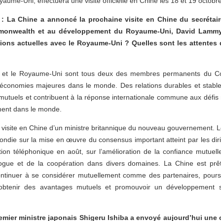
me-Uni, effectuera une visite officielle en Chine les 18 et 19 octobre
: La Chine a annoncé la prochaine visite en Chine du secrétaire
mmonwealth et au développement du Royaume-Uni, David Lammy
ations actuelles avec le Royaume-Uni ? Quelles sont les attentes 
 et le Royaume-Uni sont tous deux des membres permanents du Con
 économies majeures dans le monde. Des relations durables et stable
 mutuels et contribuent à la réponse internationale commune aux défis
ment dans le monde.
re visite en Chine d’un ministre britannique du nouveau gouvernement. 
ondie sur la mise en œuvre du consensus important atteint par les di
tion téléphonique en août, sur l’amélioration de la confiance mutuelle
ogue et de la coopération dans divers domaines. La Chine est prête
tinuer à se considérer mutuellement comme des partenaires, pours
d’obtenir des avantages mutuels et promouvoir un développement 
mier ministre japonais Shigeru Ishiba a envoyé aujourd’hui une o