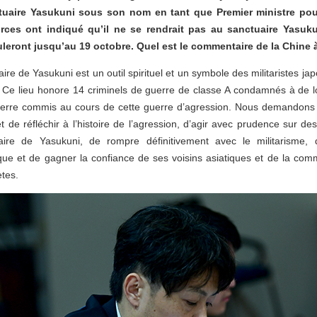
uaire Yasukuni sous son nom en tant que Premier ministre pour 
ces ont indiqué qu’il ne se rendrait pas au sanctuaire Yasuku
leront jusqu’au 19 octobre. Quel est le commentaire de la Chine à
re de Yasukuni est un outil spirituel et un symbole des militaristes j
. Ce lieu honore 14 criminels de guerre de classe A condamnés à de l
uerre commis au cours de cette guerre d’agression. Nous demandon
 de réfléchir à l’histoire de l’agression, d’agir avec prudence sur de
aire de Yasukuni, de rompre définitivement avec le militarisme,
ue et de gagner la confiance de ses voisins asiatiques et de la com
ètes.