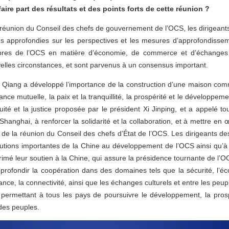
aire part des résultats et des points forts de cette réunion ?
 réunion du Conseil des chefs de gouvernement de l’OCS, les dirigeants
s approfondies sur les perspectives et les mesures d’approfondisse
res de l’OCS en matière d’économie, de commerce et d’échanges c
elles circonstances, et sont parvenus à un consensus important.
i Qiang a développé l’importance de la construction d’une maison co
fiance mutuelle, la paix et la tranquillité, la prospérité et le développem
équité et la justice proposée par le président Xi Jinping, et a appelé tou
 Shanghai, à renforcer la solidarité et la collaboration, et à mettre en
 de la réunion du Conseil des chefs d’État de l’OCS. Les dirigeants de
ibutions importantes de la Chine au développement de l’OCS ainsi qu’à la
primé leur soutien à la Chine, qui assure la présidence tournante de l’O
pprofondir la coopération dans des domaines tels que la sécurité, l’
nance, la connectivité, ainsi que les échanges culturels et entre les peup
 permettant à tous les pays de poursuivre le développement, la prospé
 des peuples.