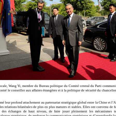
locale, Wang Yi, membre du Bureau politique du Comité central du Parti communis
ontré le conseiller aux affaires étrangères et à la politique de sécurité du chanceli
mé leur profond attachement au partenariat stratégique global entre la Chine et l’
les relations bilatérales de plus en plus matures et stables. Elles ont convenu de fa
 des échanges de haut niveau, de faire jouer pleinement les mécanismes te
alogue stratégique, de renforcer la communication stratégique et d’approfondir 