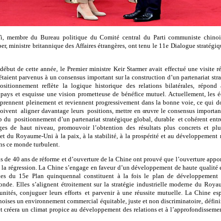
, membre du Bureau politique du Comité central du Parti communiste chinois 
per, ministre britannique des Affaires étrangères, ont tenu le 11e Dialogue strat
ébut de cette année, le Premier ministre Keir Starmer avait effectué une visite r
étaient parvenus à un consensus important sur la construction d’un partenariat stra
sitionnement reflète la logique historique des relations bilatérales, répond
ays et esquisse une vision prometteuse de bénéfice mutuel. Actuellement, les é
prennent pleinement et reviennent progressivement dans la bonne voie, ce qui doi
doivent aligner davantage leurs positions, mettre en œuvre le consensus important 
ap du positionnement d’un partenariat stratégique global, durable et cohérent ent
ges de haut niveau, promouvoir l’obtention des résultats plus concrets et plus
et du Royaume-Uni à la paix, à la stabilité, à la prospérité et au développement 
ns ce monde turbulent.
s de 40 ans de réforme et d’ouverture de la Chine ont prouvé que l’ouverture apport
à la régression. La Chine s’engage en faveur d’un développement de haute qualité 
nes du 15e Plan quinquennal constituent à la fois le plan de développement 
onde. Elles s’alignent étroitement sur la stratégie industrielle moderne du Roya
tunités, conjuguer leurs efforts et parvenir à une réussite mutuelle. La Chine 
hinoises un environnement commercial équitable, juste et non discriminatoire, défin
é et créera un climat propice au développement des relations et à l’approfondisseme