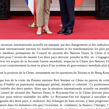
situation internationale actuelle est marquée par des changements et des turbulence
té internationale traverse les bouleversements et les transformations les plus pr
que membres permanents du Conseil de sécurité des Nations Unies, la Chine et
ités pour l’avenir du monde. Les deux pays doivent prendre la tête en s’engagea
server les acquis de la Seconde Guerre mondiale, respecter la Charte des Nations Un
uvoir conjointement la mise en place d’un système de gouvernance mondiale plus ju
é la position de la Chine, notamment sur les questions de Taiwan et de Hong Kon
ue lors de la visite du Premier ministre Keir Starmer en Chine en janvier de cette
 d’établir un partenariat stratégique global, durable et cohérent. Ce positionne
térêts des deux parties. Alors que la situation internationale actuelle est instab
nseil de sécurité des Nations Unies, le Royaume-Uni et la Chine doivent plus 
tion pour relever ensemble les défis. Le Royaume-Uni est disposé à travailler a
rigeants des deux pays, à renforcer des échanges de haut niveau, à faire progresser
ation dans les domaines tels que l’économie, le commerce, la finance, l’énergie, l’i