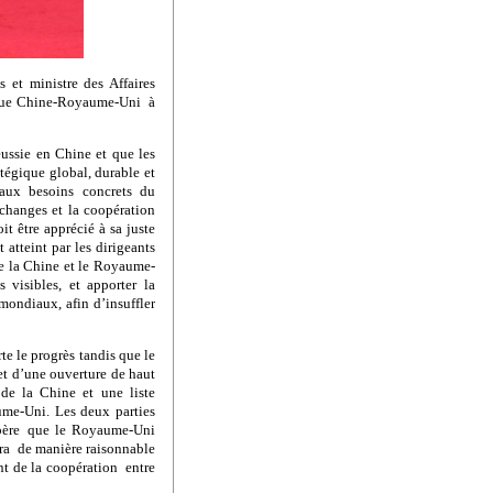
et ministre des Affaires
égique Chine-Royaume-Uni à
éussie en Chine et que les
tégique global, durable et
 aux besoins concrets du
changes et la coopération
t être apprécié à sa juste
atteint par les dirigeants
re la Chine et le Royaume-
 visibles, et apporter la
mondiaux, afin d’insuffler
e le progrès tandis que le
et d’une ouverture de haut
de la Chine et une liste
ume-Uni. Les deux parties
espère que le Royaume-Uni
ira de manière raisonnable
nt de la coopération entre