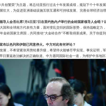
作共创繁荣”为主题，将总结亚投行过去十年发展成绩，规划下个十年发
展壮大，为促进亚洲基础设施互联互通和可持续发展、完善全球经济治
领导人会否出席7月6日至7日在里约热内卢举行的金砖国家领导人会晤？
大国和全球南方代表性力量，面对变乱交织的国际形势，保持战略定力
年金砖国家主席国，共同推动“大金砖合作”不断取得新成果。关于你提
宣布以色列和伊朗已同意停火。中方对此有何评论？
发展，不希望紧张局势轮番升级，希望停火能够尽早实现。事实证明，
早日重返政治解决的正确轨道。中方愿同国际社会一道，为维护中东地区