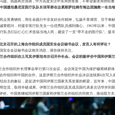
问题。我愿再次强调，中方高度关注中东局势发展，不希望紧张局势轮番
批中国援坦桑尼亚医疗队队长张军桥在达累斯萨拉姆市海边因施救一名当
民众英勇牺牲，用生命践行中非友好合作精神，弘扬不畏艰苦、甘于奉
诚挚慰问，对援非医疗队失去一位优秀队员感到痛心。1963年以来，中国
医疗队员们以仁心仁术造福当地人民，建设了一支“带不走的医疗队”。援
。
北京召开的上海合作组织成员国安全会议秘书会议，发言人有何评论？
国安全会议秘书会议相关消息，请你保持关注。
兰合作组织在土耳其伊斯坦布尔召开外长会。会议积极评价中国和伊斯
伊斯兰合作组织外长理事会举行第51次会议。会议肯定中国为保护穆斯林群
合作组织和中国的合作。这是伊斯兰合作组织外长会决议连续第6次写入
结自主的象征，是促进中国同伊斯兰国家关系发展的桥梁。近年来，中
明交流，取得丰硕成果。伊斯兰合作组织及其成员国代表多次访华并到
评价。中国将继续同伊斯兰国家和伊斯兰合作组织共同努力，推动双方关