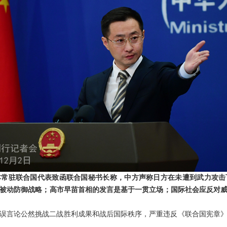
日本常驻联合国代表致函联合国秘书长称，中方声称日方在未遭到武力攻
的被动防御战略；高市早苗首相的发言是基于一贯立场；国际社会应反对
误言论公然挑战二战胜利成果和战后国际秩序，严重违反《联合国宪章