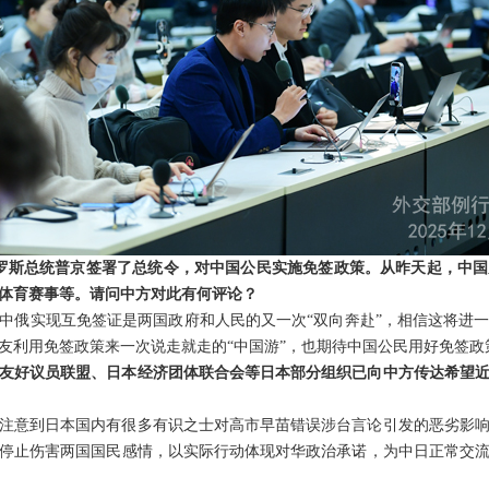
罗斯总统普京签署了总统令，对中国公民实施免签政策。从昨天起，中国
体育赛事等。请问中方对此有何评论？
中俄实现互免签证是两国政府和人民的又一次“双向奔赴”，相信这将进
友利用免签政策来一次说走就走的“中国游”，也期待中国公民用好免签政
友好议员联盟、日本经济团体联合会等日本部分组织已向中方传达希望
注意到日本国内有很多有识之士对高市早苗错误涉台言论引发的恶劣影
停止伤害两国国民感情，以实际行动体现对华政治承诺，为中日正常交