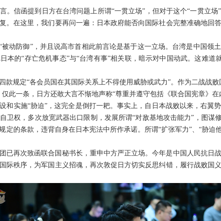
言。信函提到日方在台湾问题上所谓“一贯立场”，但对于这个“一贯立场
复。在这里，我们要再问一遍：日本政府能否向国际社会完整准确地回
和“被动防御”，并且说高市首相此前言论是基于这一立场。台湾是中国领
本的“存亡危机事态”与“台湾有事”相关联，暗示对中国动武。这难道就
四款规定“各会员国在其国际关系上不得使用威胁或武力”。作为二战战败
。仅此一条，日方还敢大言不惭地声称“尊重并遵守包括《联合国宪章》在
设和实施“胁迫”，这完全是倒打一耙。事实上，自日本战败以来，右翼
自卫权，多次放宽武器出口限制，发展所谓“对敌基地攻击能力”，图谋修
规定的条款，违背自身在日本宪法中所作承诺。所谓“扩张军力”、“胁迫他
团已再次致函联合国秘书长，重申中方严正立场。今年是中国人民抗日战
国际秩序，为军国主义招魂，再次敦促日方切实反思纠错，履行战败国