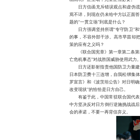
日方信函充斥错误观点和虚伪谎
焉不详，到现在仍未给中方以正面答
题的“一贯立场”到底是什么？
日方强调坚持所谓“专守防卫”
的事，不容外部干涉。高市早苗却把日
策的应有之义吗？
《联合国宪章》第一章第二条第
亡危机事态”对战胜国威胁使用武力
日方还影射指责他国防卫力量建
日本防卫费十三连增，自我松绑集体
罗宣言》和《波茨坦公告》对日明确
改变现状”的恰恰是日方自己。
有鉴于此，中国常驻联合国代表
中方坚决反对日方倒行逆施挑战战后
会的承诺，不要一再背信弃义。