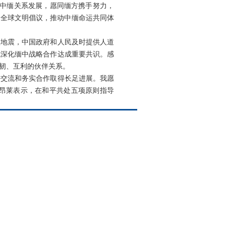
视中缅关系发展，愿同缅方携手努力，
、全球文明倡议，推动中缅命运共同体
烈地震，中国政府和人民及时提供人道
就深化缅中战略合作达成重要共识。感
韧、互利的伙伴关系。
好交流和务实合作取得长足进展。我愿
昂莱表示，在和平共处五项原则指导