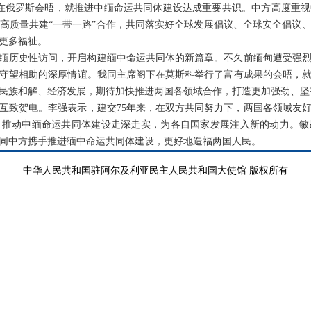
在俄罗斯会晤，就推进中缅命运共同体建设达成重要共识。中方高度重
进高质量共建“一带一路”合作，共同落实好全球发展倡议、全球安全倡议
更多福祉。
年对缅历史性访问，开启构建缅中命运共同体的新篇章。不久前缅甸遭受强
守望相助的深厚情谊。我同主席阁下在莫斯科举行了富有成果的会晤，
民族和解、经济发展，期待加快推进两国各领域合作，打造更加强劲、坚
互致贺电。李强表示，建交75年来，在双方共同努力下，两国各领域友
，推动中缅命运共同体建设走深走实，为各自国家发展注入新的动力。敏
同中方携手推进缅中命运共同体建设，更好地造福两国人民。
中华人民共和国驻阿尔及利亚民主人民共和国大使馆 版权所有