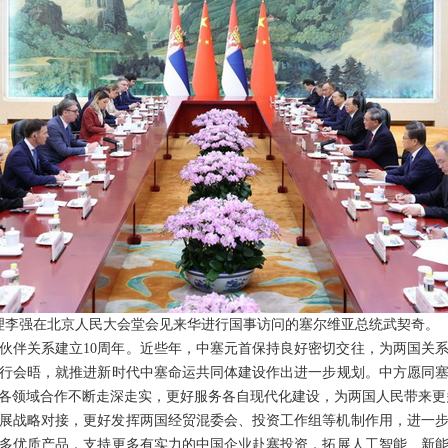
院总理李强在北京人民大会堂会见来华进行国事访问的塞尔维亚总统武契奇。
伙伴关系建立10周年。近些年，中塞元首保持良好密切交往，为两国关
行会晤，就推进新时代中塞命运共同体建设作出进一步规划。中方愿同
各领域合作不断走深走实，更好服务各自现代化建设，为两国人民带来更
展战略对接，更好发挥两国经贸混委会、投资工作组等机制作用，进一
多优质产品，支持更多有实力的中国企业赴塞投资，拓展人工智能、新