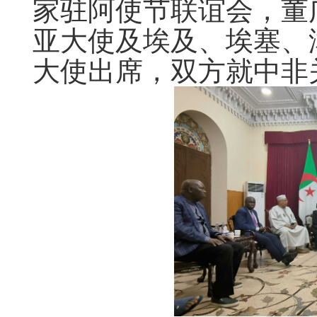
家驻阿使节联谊会，董
亚大使及埃及、埃塞、
大使出席，双方就中非