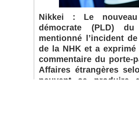
Nikkei : Le nouveau 
démocrate (PLD) du 
mentionné l’incident d
de la NHK et a exprimé
commentaire du porte-pa
Affaires étrangères sel
peuvent se produire 
affirmant qu’il ne fallai
incident aurait un impa
Japon et la Chine. Que
sujet ?
Lin Jian : Je tiens à r