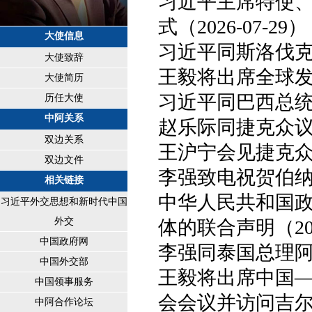
习近平主席特使
式（2026-07-29）
大使信息
习近平同斯洛伐克总
大使致辞
王毅将出席全球发展
大使简历
习近平同巴西总统卢拉
历任大使
中阿关系
赵乐际同捷克众议长
双边关系
王沪宁会见捷克众议
双边文件
李强致电祝贺伯纳姆
相关链接
中华人民共和国
习近平外交思想和新时代中国
外交
体的联合声明（2026
中国政府网
李强同泰国总理阿努廷
中国外交部
王毅将出席中国
中国领事服务
会会议并访问吉尔吉斯
中阿合作论坛