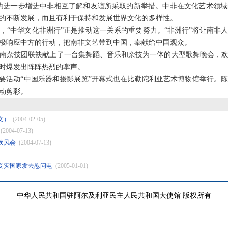
为进一步增进中非相互了解和友谊所采取的新举措。中非在文化艺术领
系的不断发展，而且有利于保持和发展世界文化的多样性。
中华文化非洲行”正是推动这一关系的重要努力。“非洲行”将让南非
极响应中方的行动，把南非文艺带到中国，奉献给中国观众。
杂技团联袂献上了一台集舞蹈、音乐和杂技为一体的大型歌舞晚会，欢
时爆发出阵阵热烈的掌声。
活动“中国乐器和摄影展览”开幕式也在比勒陀利亚艺术博物馆举行。
动剪彩。
文）
(2004-02-05)
(2004-07-13)
吹风会
(2004-07-13)
受灾国家发去慰问电
(2005-01-01)
中华人民共和国驻阿尔及利亚民主人民共和国大使馆 版权所有