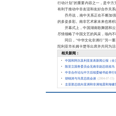
行动计划”的重要内容之一，是中方
有利于推动中非友谊和友好合作关
乔丹说，南中关系正在不断加强，“
的多姿多彩。南非艺术家未来也将积
开幕式上，中国湖南歌舞团和云南
尽情领略了中国文艺的风采，场内不
同日，“中华文化非洲行”另一重要
陀利亚市长姆卡楚等出席并共同为活
相关新闻：
中国和阿尔及利亚发表新闻公报（全
陈至立国务委员会见南非副总统祖马
中非合作论坛中方后续委秘书处举行
胡锦涛与马里总统会谈
(2004-07-15)
圭亚那总统向亚洲和非洲地震和海啸