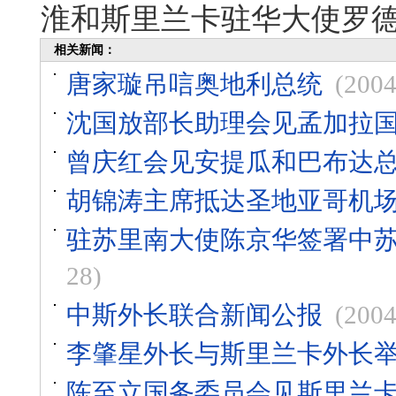
淮和斯里兰卡驻华大使罗
相关新闻：
唐家璇吊唁奥地利总统
(2004
沈国放部长助理会见孟加拉
曾庆红会见安提瓜和巴布达
胡锦涛主席抵达圣地亚哥机
驻苏里南大使陈京华签署中
28)
中斯外长联合新闻公报
(2004
李肇星外长与斯里兰卡外长
陈至立国务委员会见斯里兰