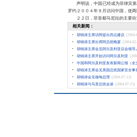
声明说，中国已经成为菲律宾第四
罗约２００４年９月访问中国，使两
２２日，菲首都马尼拉的主要街道
相关新闻：
胡锦涛主席访阿提出四点建议
(2004-
胡锦涛主席出席阿总统晚宴
(2004-02
胡锦涛主席会见阿尔及利亚议会领导
胡锦涛主席开始访问阿尔及利亚
(200
中国和阿尔及利亚发表新闻公报（全
胡锦涛主席会见美国总统国家安全事
胡锦涛会见缅甸总理
(2004-07-13)
胡锦涛与马里总统会谈
(2004-07-15)